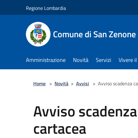
Salta al contenuto principale
Regione Lombardia
Comune di San Zenone 
Amministrazione
Novità
Servizi
Vivere 
Home
>
Novità
>
Avvisi
>
Avviso scadenza car
Avviso scadenza 
cartacea