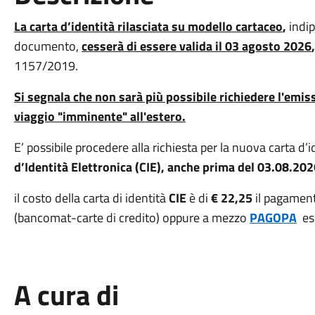
La carta d’identità rilasciata su modello cartaceo
,
indip
documento,
cesserà di essere valida il 03 agosto 2026
,
1157/2019.
Si segnala che non sarà più possibile richiedere l'emis
viaggio "imminente" all'estero.
E’ possibile procedere alla richiesta per la nuova carta 
d’Identità Elettronica (CIE), anche prima del 03.08.202
il costo della carta di identità
CIE
è di
€ 22,25
il pagamen
(bancomat-carte di credito) oppure a mezzo
PAGOPA
esi
A cura di