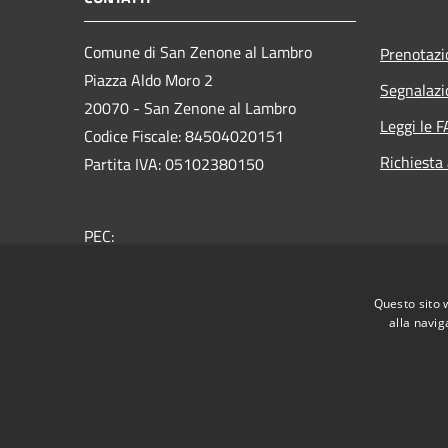
Comune di San Zenone al Lambro
Prenotaz
Piazza Aldo Moro 2
Segnalazi
20070 - San Zenone al Lambro
Leggi le 
Codice Fiscale: 84504020151
Richiesta
Partita IVA: 05102380150
PEC:
sindaco.comune.sanzenone@pec.regione.lombardia.
Centralino Unico: +39 02 98870024
Questo sito 
alla navig
RSS
Accessibilità
Privacy
Cookie
Mappa de