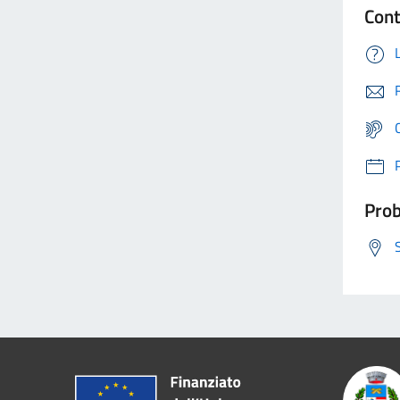
Cont
Prob