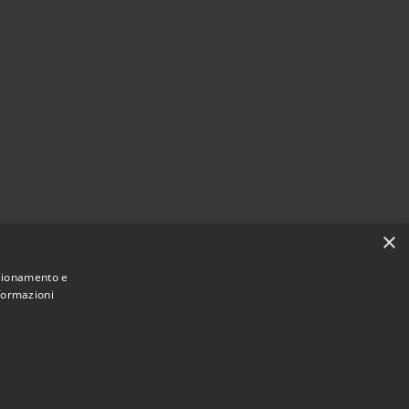
×
nzionamento e
nformazioni
Municipium
Accesso
an Zenone al Lambro • Powered by
•
redazione