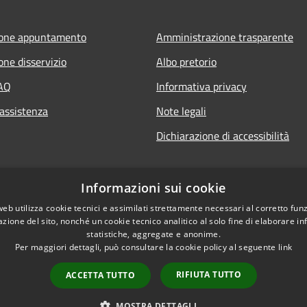
ione appuntamento
Amministrazione trasparente
one disservizio
Albo pretorio
FAQ
Informativa privacy
 assistenza
Note legali
Dichiarazione di accessibilità
it
Informazioni sui cookie
web utilizza cookie tecnici e assimilati strettamente necessari al corretto fu
azione del sito, nonché un cookie tecnico analitico al solo fine di elaborare i
statistiche, aggregate e anonime.
Per maggiori dettagli, può consultare la cookie policy al seguente
link
RIFIUTA TUTTO
ACCETTA TUTTO
l sito
Copyright © 2026 • Comune di S
MOSTRA DETTAGLI