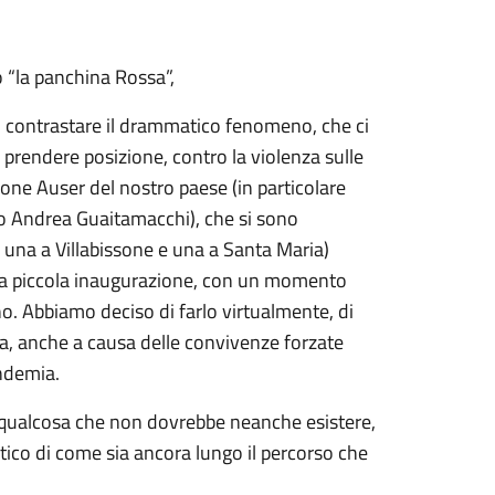
o
“la panchina Rossa”
,
nel contrastare il drammatico fenomeno, che ci
a prendere posizione, contro la violenza sulle
ione Auser del nostro paese (in particolare
io Andrea Guaitamacchi), che si sono
e una a Villabissone e una a Santa Maria)
 piccola inaugurazione, c
on un momento
no.
Abbiamo deciso di farlo virtualmente, di
ta, anche a causa delle convivenze forzate
andemia.
n qualcosa che non dovrebbe neanche esistere,
tico di come sia ancora lungo il percorso che