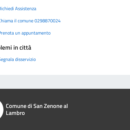
Richiedi Assistenza
Chiama il comune 0298870024
Prenota un appuntamento
lemi in città
Segnala disservizio
Comune di San Zenone al
Lambro