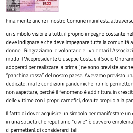
Finalmente anche il nost
ro Comune manifesta attravers
un simbolo visibile a tutti, il proprio impegno costante 
deve indignare e che deve impegnare tutta la comun
ità 
donne.
Ringraziamo le volontarie e i volontari l’Associaz
modo il Vicepresidente Giuseppe Costa e il Socio Onorar
adoperati per realizzare la prima ( ne sono previste anch
“panchina rossa”
del nostro paese.
Avevamo previsto una
dedicato, ma le condizioni pandemiche non lo permetto
non aspettare, perché il fenomeno è addirittura in cresci
delle vittime con i propri carnefici, dovute proprio alla p
Il fatto di dover acquisire un simbolo per manifestare u
in una società che reputiamo “civile”, è davvero emblema
ci permetterà di considerarci tali.