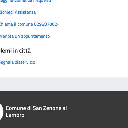
Richiedi Assistenza
Chiama il comune 0298870024
Prenota un appuntamento
lemi in città
Segnala disservizio
Comune di San Zenone al
Lambro