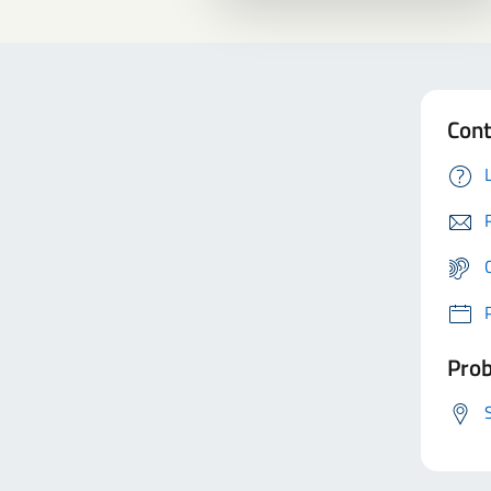
Cont
Prob