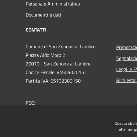
Personale Amministrativo
Documenti e dati
CONTATTI
Comune di San Zenone al Lambro
Prenotaz
Piazza Aldo Moro 2
Segnalazi
20070 - San Zenone al Lambro
Leggi le 
Codice Fiscale: 84504020151
Richiesta
Partita IVA: 05102380150
PEC:
sindaco.comune.sanzenone@pec.regione.lombardia.
Centralino Unico: +39 02 98870024
Questo sito 
alla navig