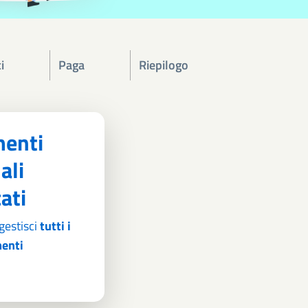
i
Paga
Riepilogo
enti
ali
cati
gestisci
tutti i
enti