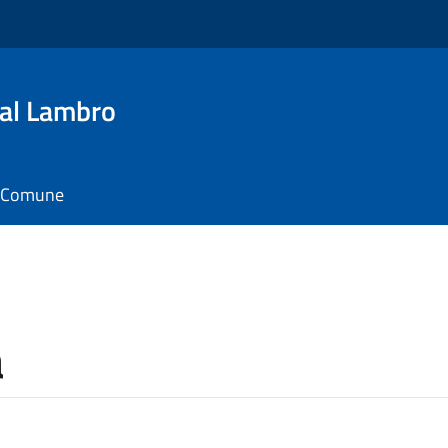
al Lambro
il Comune
a