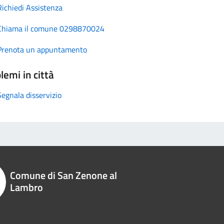
Richiedi Assistenza
Chiama il comune 0298870024
Prenota un appuntamento
lemi in città
Segnala disservizio
Comune di San Zenone al
Lambro