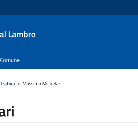
al Lambro
il Comune
trativo
>
Massimo Michelari
ari