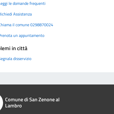
Leggi le domande frequenti
Richiedi Assistenza
Chiama il comune 0298870024
Prenota un appuntamento
lemi in città
Segnala disservizio
Comune di San Zenone al
Lambro