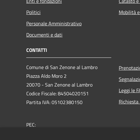
Enti e fondazioni
Catasto e
Politici
Mobilità e
Personale Amministrativo
Documenti e dati
CONTATTI
Comune di San Zenone al Lambro
Prenotaz
Piazza Aldo Moro 2
Segnalazi
20070 - San Zenone al Lambro
Leggi le 
Codice Fiscale: 84504020151
Richiesta
Partita IVA: 05102380150
PEC:
sindaco.comune.sanzenone@pec.regione.lombardia.