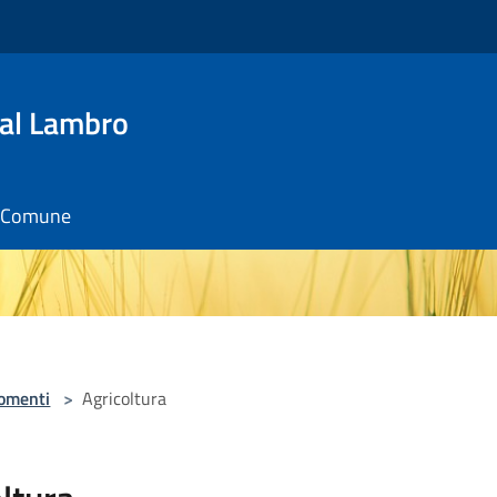
al Lambro
il Comune
omenti
>
Agricoltura