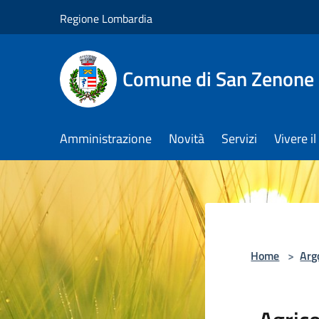
Salta al contenuto principale
Regione Lombardia
Comune di San Zenone 
Amministrazione
Novità
Servizi
Vivere 
Home
>
Arg