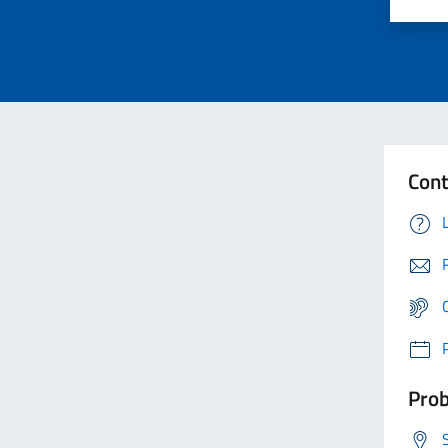
Cont
Prob