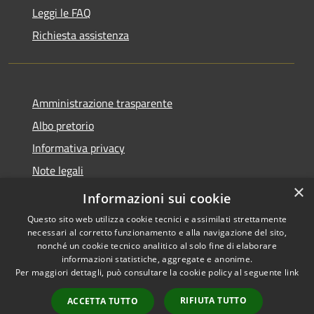
Leggi le FAQ
Richiesta assistenza
Amministrazione trasparente
Albo pretorio
Informativa privacy
Note legali
×
Dichiarazione di accessibilità
Informazioni sui cookie
Questo sito web utilizza cookie tecnici e assimilati strettamente
necessari al corretto funzionamento e alla navigazione del sito,
nonché un cookie tecnico analitico al solo fine di elaborare
informazioni statistiche, aggregate e anonime.
RSS
Copyright © 2026 • Comune di
Per maggiori dettagli, può consultare la cookie policy al seguente
link
Accessibilità
San Zenone al Lambro •
Privacy
Municipium
Powered by
•
RIFIUTA TUTTO
ACCETTA TUTTO