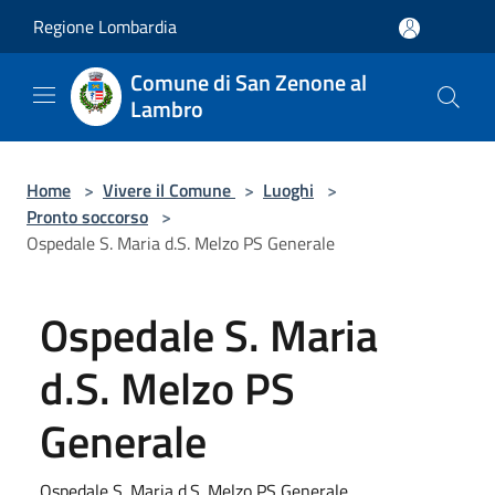
Salta al contenuto principale
Regione Lombardia
Comune di San Zenone al
Lambro
Home
>
Vivere il Comune
>
Luoghi
>
Pronto soccorso
>
Ospedale S. Maria d.S. Melzo PS Generale
Ospedale S. Maria
d.S. Melzo PS
Generale
Ospedale S. Maria d.S. Melzo PS Generale