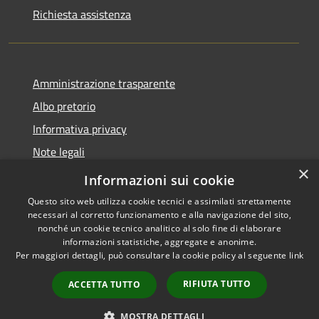
Richiesta assistenza
Amministrazione trasparente
Albo pretorio
Informativa privacy
Note legali
×
Dichiarazione di accessibilità
Informazioni sui cookie
Questo sito web utilizza cookie tecnici e assimilati strettamente
necessari al corretto funzionamento e alla navigazione del sito,
nonché un cookie tecnico analitico al solo fine di elaborare
informazioni statistiche, aggregate e anonime.
RSS
Copyright © 2026 • Comune di
Per maggiori dettagli, può consultare la cookie policy al seguente
link
Accessibilità
San Zenone al Lambro •
Privacy
Municipium
Powered by
•
RIFIUTA TUTTO
ACCETTA TUTTO
Cookie
Accesso redazione
Mappa del sito
MOSTRA DETTAGLI